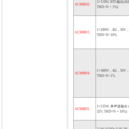
2×110W, BTL输出(4Ω,
ACM8832
THD+N = 1%)
1×200W，4Ω，36V
ACM8815
THD+N<10%
1×300W，4Ω，50V
ACM8816
THD+N<1%
1×135W, 单声道输出 (
ACM8831
32V, THD+N = 10%)