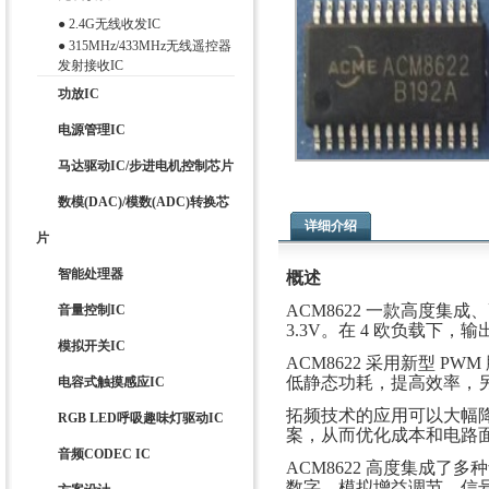
●
2.4G无线收发IC
●
315MHz/433MHz无线遥控器
发射接收IC
功放IC
电源管理IC
马达驱动IC/步进电机控制芯片
数模(DAC)/模数(ADC)转换芯
详细介绍
片
智能处理器
概述
ACM8622 一款高度集成
音量控制IC
3.3V。在 4 欧负载下，输
模拟开关IC
ACM8622 采用新型 P
低静态功耗，
提高效率，另
电容式触摸感应IC
拓频技术的应用可以大幅降
RGB LED呼吸趣味灯驱动IC
案，从而优
化成本和电路
音频CODEC IC
ACM8622 高度集成了
数字、模拟
增益调节，信号混合