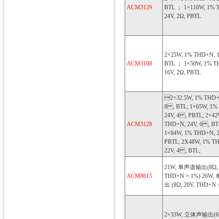
ACM3129
BTL ； 1×110W, 1% 
24V, 2Ω, PBTL
2×25W, 1% THD+N, 1
ACM3108
BTL ； 1×50W, 1% T
16V, 2Ω, PBTL
2×32.5W, 1% THD+
8 , BTL; 1×65W, 1
24V, 4 , PBTL; 2×42
ACM3128
THD+N, 24V, 6 , BT
1×84W, 1% THD+N, 2
PBTL; 2X48W, 1% T
22V, 4 , BTL;
21W, 单声道输出(8Ω, 
ACM8615
THD+N = 1%) 26W
出 (8Ω, 20V, THD+N 
2×33W, 立体声输出(6Ω