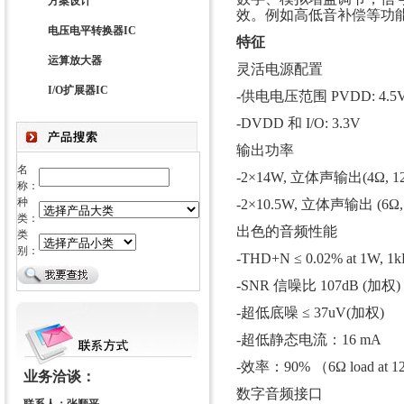
方案设计
效。例如高低音补偿等功
电压电平转换器IC
特征
运算放大器
灵活电源配置
I/O扩展器IC
-供电电压范围 PVDD: 4.5V t
-DVDD 和 I/O: 3.3V
输出功率
名
-2×14W, 立体声输出(4Ω, 12
称：
种
-2×10.5W, 立体声输出 (6Ω, 
类：
出色的音频性能
类
别：
-THD+N ≤ 0.02% at 1W, 1
-SNR 信噪比 107dB (加权)
-超低底噪 ≤ 37uV(加权)
-超低静态电流：16 mA
-效率：90% （6Ω load at 
业务洽谈：
数字音频接口