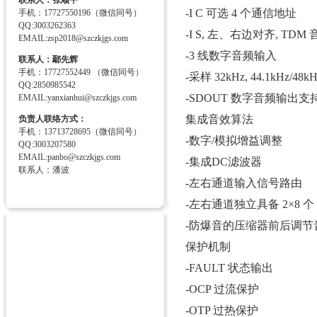
联系人：张顺平
-I C 可选 4 个通信地址
手机：17727550196（微信同号）
QQ:3003262363
-I S, 左、右边对齐, TDM
EMAIL:zsp2018@szczkjgs.com
-3 线数字音频输入
联系人：鄢先辉
手机：17727552449 （微信同号）
-采样 32kHz, 44.1kHz/48k
QQ:2850985542
-SDOUT 数字音频输出支持回
EMAIL:yanxianhui@szczkjgs.com
集成音效算法
负责人联络方式：
手机：13713728695（微信同号）
-数字/模拟增益调整
QQ:3003207580
EMAIL:panbo@szczkjgs.com
-集成DC滤波器
联系人：潘波
-左右通道输入信号路由
-左右通道独立具备 2×8 个 B
-防爆音的压缩器前后调
保护机制
-FAULT 状态输出
-OCP 过流保护
-OTP 过热保护