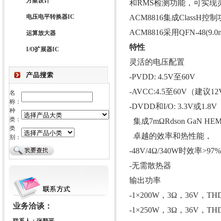
方案设计
和RMS检测功能，可实现
电压电平转换器IC
ACM8816集成Clas
ACM8816采用QFN-48(9.
运算放大器
特性
I/O扩展器IC
灵活的电压配置
-PVDD: 4.5V至60V
-AVCC:4.5至60V（建议1
名
称：
-DVDD和I/O: 3.3V或1.8V
种
类：
集成7mΩRdson GaN HE
类
卓越的效率和热性能，
别：
-48V/4Ω/340W时效率>97
-无需散热器
输出功率
-1×200W，3Ω，36V，TH
业务洽谈：
-1×250W，3Ω，36V，TH