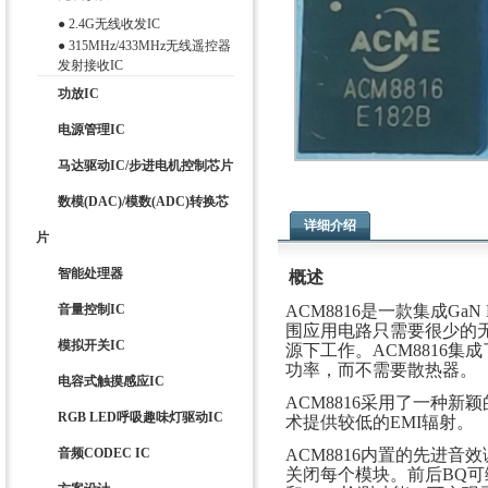
●
2.4G无线收发IC
●
315MHz/433MHz无线遥控器
发射接收IC
功放IC
电源管理IC
马达驱动IC/步进电机控制芯片
数模(DAC)/模数(ADC)转换芯
详细介绍
片
智能处理器
概述
音量控制IC
ACM8816是一款集成Ga
围应用电路只需要很少的无源元
模拟开关IC
源下工作。ACM8816集成了
功率，而不需要散热器。
电容式触摸感应IC
ACM8816采用了一种
RGB LED呼吸趣味灯驱动IC
术提供较低的EMI辐射。
音频CODEC IC
ACM8816内置的先进
关闭每个模块。前后BQ可