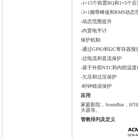
-1×15个前置BQ和1×5
-3+1频带峰值和RMS动
-动态范围提升
-内置电平计
保护机制
-通过GPIO和I2C寄存器
-过电流和直流保护
-基于外部NTC和内部温
-欠压和过压保护
-时钟错误保护
应用
家庭影院，Soundbar，H
大器等。
管教排列及定义