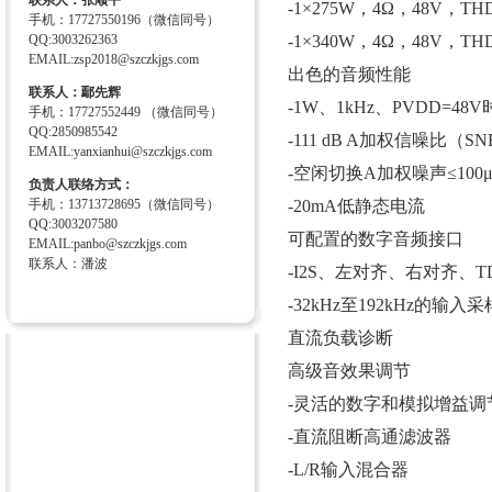
联系人：张顺平
-1×275W，4Ω，48V，TH
手机：17727550196（微信同号）
QQ:3003262363
-
1
×340W，4Ω，48V，THD
EMAIL:zsp2018@szczkjgs.com
出色的音频性能
联系人：鄢先辉
-1W、1kHz、PVDD=48V时
手机：17727552449 （微信同号）
QQ:2850985542
-111 dB A加权信噪比（S
EMAIL:yanxianhui@szczkjgs.com
-空闲切换A加权噪声≤100μ
负责人联络方式：
手机：13713728695（微信同号）
-20mA低静态电流
QQ:3003207580
可配置的数字音频接口
EMAIL:panbo@szczkjgs.com
联系人：潘波
-I2S、左对齐、右对齐、
-32kHz至192kHz的输入
直流负载诊断
高级音效果调节
-灵活的数字和模拟增益调
-直流阻断高通滤波器
-L/R输入混合器