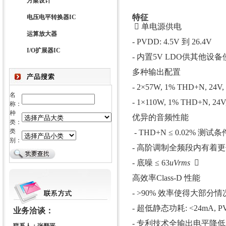
方案设计
特征
电压电平转换器IC
 单电源供电
运算放大器
- PVDD: 4.5V 到 26.4V
I/O扩展器IC
- 内置5V LDO供其他设备
多种输出配置
- 2×57W, 1% THD+N, 24V,
名
- 1×110W, 1% THD+N, 24V
称：
种
优异的音频性能
类：
类
- THD+N ≤ 0.02% 测试条件:
别：
- 高阶调制全频段内有着更
- 底噪 ≤ 63
uVrms

高效率Class-D 性能
- >90% 效率使得大部分
- 超低静态功耗: <24mA, PVDD
业务洽谈：
- 专利技术全输出电平降低