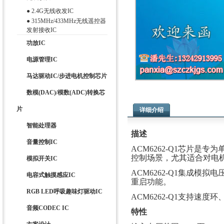
●
2.4G无线收发IC
●
315MHz/433MHz无线遥控器
发射接收IC
功放IC
电源管理IC
马达驱动IC/步进电机控制芯片
数模(DAC)/模数(ADC)转换芯
片
详细介绍
智能处理器
描述
音量控制IC
ACM6262-Q1芯片
控制场景，尤其适合对电
模拟开关IC
ACM6262-Q1集成模
电容式触摸感应IC
重启功能。
RGB LED呼吸趣味灯驱动IC
ACM6262-Q1支持速度
音频CODEC IC
特性