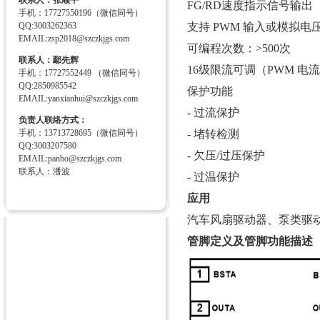
联系人：张顺平
FG/RD速度指示信号输出
手机：17727550196（微信同号）
QQ:3003262363
支持 PWM 输入或模拟电
EMAIL:zsp2018@szczkjgs.com
可编程次数：>500次
联系人：鄢先辉
16级限流可调（PWM 电流限
手机：17727552449 （微信同号）
QQ:2850985542
保护功能
EMAIL:yanxianhui@szczkjgs.com
- 过流保护
负责人联络方式：
手机：13713728695（微信同号）
- 堵转检测
QQ:3003207580
- 欠压/过压保护
EMAIL:panbo@szczkjgs.com
联系人：潘波
- 过温保护
应用
汽车风扇驱动器、泵类驱
管脚定义及管脚功能描述