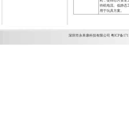
耗，使得芯片安全工
待机电流、低静态工
用于玩具方案。
深圳市永阜康科技有限公司 粤ICP备1711349