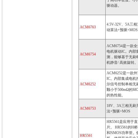
于高功率密度、小
驱动器。
4.5V-32V、5A
ACM6763
动算法+预驱+MOS
ACM6754是一
电机驱动IC。内部
ACM6754
测，能够基于无刷
机静音/ 高效旋转。
ACM6252是一
IC。内部集成电
ACM6252
尔信号控制单相无刷
颗小于500mΩ的M
的热性能。
18V、3A三相无刷
ACM6753
法+预驱+MOS
HR5561是应用
片。 HR5561的
和NMOS功率管。
HR5561