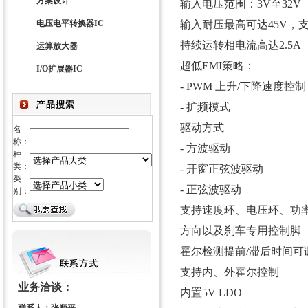
方案设计
输入电压范围：3V至32V
电压电平转换器IC
输入耐压最高可达45V，
持续运转相电流高达2.5A
运算放大器
超低EMI策略：
I/O扩展器IC
- PWM 上升/下降速度控制
- 扩频模式
驱动方式
名
称：
- 方波驱动
种
类：
- 开窗正弦波驱动
类
- 正弦波驱动
别：
支持速度环、电压环、功
方向以及刹车专用控制脚
霍尔检测提前/滞后时间可
支持内、外霍尔控制
业务洽谈：
内置5V LDO