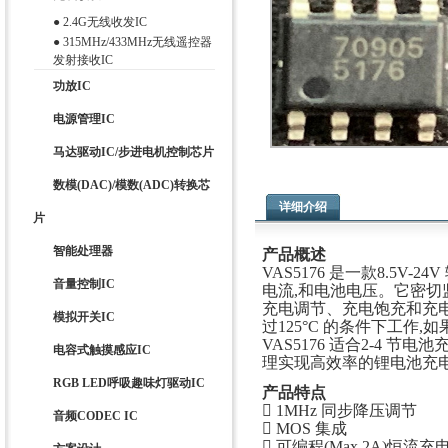
●
2.4G无线收发IC
●
315MHz/433MHz无线遥控器
发射接收IC
功放IC
电源管理IC
马达驱动IC/步进电机控制芯片
数模(DAC)/模数(ADC)转换芯
详细介绍
片
智能处理器
产品概述
VAS5176 是一款8.5
音量控制IC
电流,和电池电压。它密
充电调节、充电饱充和充
模拟开关IC
过125°C 的条件下工作
VAS5176 适合2-4 节
电容式触摸感应IC
理实现高效率的锂电池充电并
RGB LED呼吸趣味灯驱动IC
产品特点
 1MHz 同步降压调节
音频CODEC IC
 MOS 集成
 可编程(Max.2A)恒流充