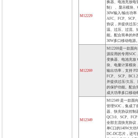
换器、电池充放电
制） 、显示模块
30W输入/输出功率，
M12229
AFC、FCP、SCP
协议，并提供过压/
温、过压、过流、
能。配合简单的外
30W多口移动电源
M12269是一款面
源应用的专用SO
变换器、电池充放
块、电量计算模块，提
M12269
输出功率，支持 PD3
FCP、 SCP、BC1
并提供过压/欠压、
的保护功能。配合
成大功率多口移动
M12349 是一款
管理SOC，集成
器、快充协议控制器，
QC3.0、SCP、FCP
M12349
全部主流快充协议
单C口的140W大
DC-DC芯片，还