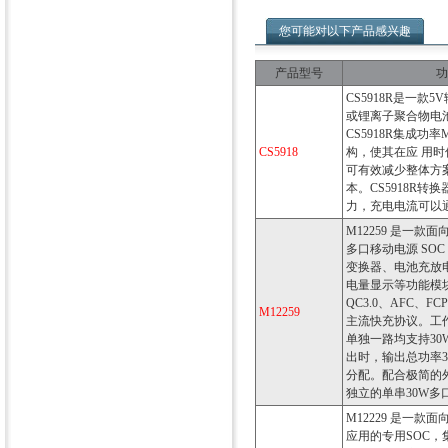
您可能对以下产品感兴趣
产品型号
功
CS5918R是一款
或锂离子聚合物电池
CS5918R集成功
CS5918
构，使其在应 用
可有效减少整体方
本。CS5918R转
力，充电电流可以
M12259 是一款
多口移动电源 SO
变换器、电池充放
电量显示等功能模块
QC3.0、AFC、FCP
M12259
主流快充协议。工
单独一路均支持3
出时，输出总功率3
分配。配合极简的
独立的单串30W多
M12229 是一款
应用的专用SOC