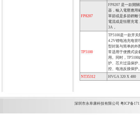
FP8207 是一款
器，輸入電壓應用範圍
FP8207
單節或是多節鋰離子
電流或是恒壓充電
3A，
TP5100是一款开关
4.2V锂电池充电管
型封装与简单的外围
TP5100
常适用于便携式设
用。同时，TP51
护、芯片过温保护
控、电池反接保护
NT35312
HVGA 320 X 480
深圳市永阜康科技有限公司 粤ICP备1711349