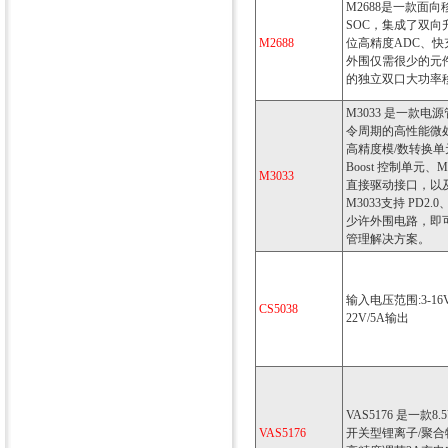
M2688是一款面
SOC，集成了双向
M2688
位高精度ADC、快充
外围仅需很少的元件
的独立双口大功率
M3033 是一款电
令周期的高性能微处理
高精度模/数转换单元（
Boost 控制单元、
M3033
直接驱动接口，以
M3033支持 PD2.
少许外围电路，即可
管理解决方案。
输入电压范围:3-
CS5038
22V/5A输出
VAS5176 是一款8
VAS5176
开关型锂离子/聚合