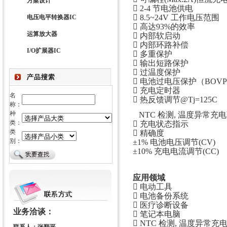
方案设计
 2-4 节电池供电
 8.5~24V 工作电压范围
电压电平转换器IC
 高达93%的效率
运算放大器
 内部软启动
 内部环路补偿
I/O扩展器IC
 多重保护
 输出短路保护
 过温度保护
 电池过电压保护（BOV
 充电定时器
名
 热反馈调节@Tj=125C
称：
种
NTC 检测, 温度异常充
类：
 充电状态指示
类
 精确度
别：
±1% 电池电压调节(CV)
±10% 充电电流调节(CC)
应用领域
 电动工具
 电池备份系统
 医疗诊断设备
业务洽谈：
 笔记本电脑
 NTC 检测, 温度异常充