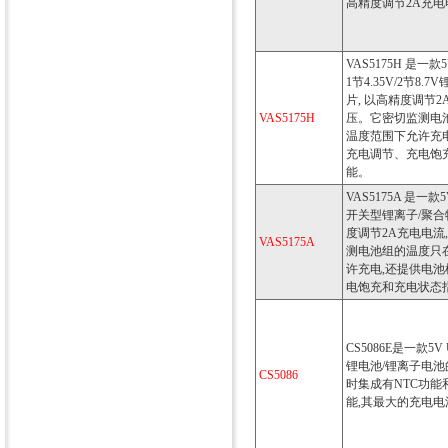
高精度调节2A充电
VAS5175H 是一款
1节4.35V/2节8
片, 以高精度调节2
VAS5175H
压。它密切监测电
温度范围下允许充
充电调节、充电饱
能。
VAS5175A 是一款
开关型锂离子/聚合
度调节2A充电电流
VAS5175A
测电池组的温度只
许充电,还提供电
电饱充和充电状态
CS5086E是一款5
锂电池/锂离子电池
CS5086
时集成有NTC功
能,其最大的充电电流