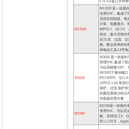
C+CAA多口大功
M12029 是一款
专用SOC，集成
充协议控制器、电
计算、电量显示、
M12029
持PD3.1、QC3.0
协议，最大充电功率
压/欠压、过温、
能。配合简单的外
和电动工具2-8节
M3030 是一款
管理SOC,集成了
16位高精度ADC、US
MOSFET 驱动接口
M3030
PD3.0/PPS、QC2
APPLE 2.4A 
保护、过流 保护
外围仅需很少的元
充电器应用方案
M2186是一款面
专用SOC，可以完成
M2186
能、支持QC2.0、QC3
BC1.2 DCP、App