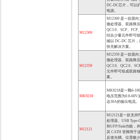
DC-DC芯片，可以
电源。
M12369 是一款
微处理器、双路降压变
QC3.0、SCP、FC
M12369
结合少量元件即可组成
辅以 DC-DC 芯
快充解决方案。
M12359 是一款
微处理器、双路降压变
M12359
QC3.0、QC2.0
元件即可组成双路独立
案。
MK9218是一颗6
MK9218
电压范围为0.8-6
达30A的输出电流。
M12121是一款支
处理器、USB Type
和UFP/Sink功
M12121
其 CATH 管脚用于
反馈光耦。仅需极