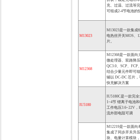
充、过温、过流等
可组成2-4节电池
M13023是一款集
M13023
电热丝开关MOS、12
片。
M12368是一款面
微处理器、双路降压变
QC3.0、SCP、FC
M12368
结合少量元件即可组成
辅以 DC-DC 芯片，
快充解决方案
IU5180C是一款
1~4节 锂离子电池
IU5180
工作电压3.6~22V
流外部电阻可调
M12219是一款面向
集成了同步开关升压
块、电量计算模块，支持