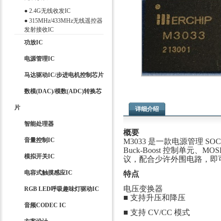
●
2.4G无线收发IC
●
315MHz/433MHz无线遥控器
发射接收IC
功放IC
电源管理IC
马达驱动IC/步进电机控制芯片
数模(DAC)/模数(ADC)转换芯
片
详细介绍
智能处理器
概要
音量控制IC
M3033 是一款电源管理 S
Buck-Boost 控制单元、
模拟开关IC
议，配合少许外围电路，即可组
电容式触摸感应IC
特点
电压变换器
RGB LED呼吸趣味灯驱动IC
■ 支持升压和降压
音频CODEC IC
■ 支持 CV/CC 模式