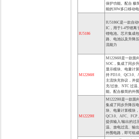
保护功能。配合 极
能的30W多口移动
IU5186C是一款
IC，用于1-4节锂
IU5186
锂电池。芯片集成包
路、电池以及升降压
流能力
M12266H是一
SOC，集成了同步
显示模块、电量计算模
M12266H
持 PD3.0、QC3.0
主流快充协议，并提
充/过放、NTC 
能。配合极简的外围
M12229H是一款面
集成了同步升降压电
块、电量计算模块，提
M12229H
QC3.0、AFC、FC
提供输入/输出的过压
温、放电过流、输
外围电路，即可组成