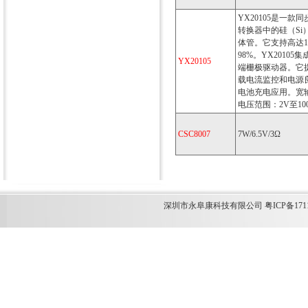
YX20105是一
转换器中的硅（Si）
体管。它支持高达1
98%。YX2010
YX20105
端栅极驱动器。它
载电流监控和电源良
电池充电应用。宽输
电压范围：2V至100
CSC8007
7W/6.5V/3Ω
深圳市永阜康科技有限公司 粤ICP备1711349