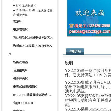
●
2.4G无线收发IC
●
315MHz/433MHz无线遥控器
发射接收IC
功放IC
电源管理IC
马达驱动IC/步进电机控制芯片
数模(DAC)/模数(ADC)转换芯
详细介绍
片
智能处理器
说明
YX22105是一款同步升
音量控制IC
件。它支持高达 100V
模拟开关IC
YX22105集成了具有
输出平均电流限制功能，并
电容式触摸感应IC
池充电系统。
RGB LED呼吸趣味灯驱动IC
YX22105支持50KHz
时钟同步功能有利于并联
音频CODEC IC
流。
YX22105采用5mmx5mm