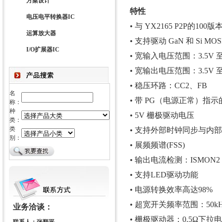
方案设计
特性
电压电平转换器IC
• 与 YX2165 P2P的100版
运算放大器
• 支持驱动 GaN 和 Si MOS
I/O扩展器IC
• 宽输入电压范围：3.5V 至
• 宽输出电压范围：3.5V 至
• 稳压环路：CC2、FB
名
• 带 PG（电源正常）指示的
称：
种
• 5V 栅极驱动电压
类：
类
• 支持外部时钟同步与内
别：
• 展频频谱(FSS)
• 输出电流检测：ISMON2
• 支持LED驱动功能
• 电源转换效率高达98%
• 超宽开关频率范围：50kHZ
业务洽谈：
• 栅极驱动器：0.5Ω下拉