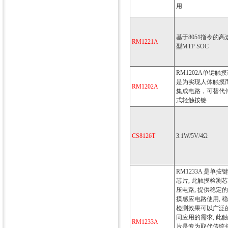
用
基于8051指令的高
RM1221A
型MTP SOC
RM1202A单键触
是为实现人体触摸
RM1202A
集成电路，可替代
式轻触按键
CS8126T
3.1W/5V/4Ω
RM1233A 是单
芯片, 此触摸检测
压电路, 提供稳定
摸感应电路使用, 
检测效果可以广泛
同应用的需求, 此
RM1233A
片是专为取代传统