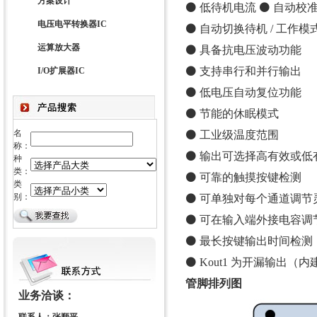
方案设计
⚫ 低待机电流 ⚫ 自动校
电压电平转换器IC
⚫ 自动切换待机 / 工作模
运算放大器
⚫ 具备抗电压波动功能
⚫ 支持串行和并行输出
I/O扩展器IC
⚫ 低电压自动复位功能
⚫ 节能的休眠模式
名
⚫ 工业级温度范围
称：
⚫ 输出可选择高有效或低
种
类：
⚫ 可靠的触摸按键检测
类
别：
⚫ 可单独对每个通道调节
⚫ 可在输入端外接电容调
⚫ 最长按键输出时间检测
⚫ Kout1 为开漏输出（内建上
管脚排列图
业务洽谈：