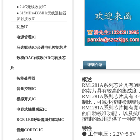
●
2.4G无线收发IC
●
315MHz/433MHz无线遥控器
发射接收IC
功放IC
电源管理IC
马达驱动IC/步进电机控制芯片
数模(DAC)/模数(ADC)转换芯
详细介绍
片
智能处理器
概述
RM1281A系列芯片具
音量控制IC
的芯片具有较高的集成度
RM1281A系列芯片具有
模拟开关IC
制比，可减少按键检测错
RM1281A系列芯片拥
电容式触摸感应IC
的自动校准功能， 以及
按键的应用提供了一种简
RGB LED呼吸趣味灯驱动IC
特性
音频CODEC IC
⚫ 工作电压：2.2V~5.5V