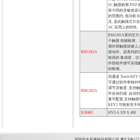
计, 触摸检测 PAD
依不同的灵敏度设
的范围内, 低功耗
压, 是此触摸芯片在 
AC 应用上的特性
RM1281A系列芯片
个触摸 按键检测，
测外部触摸按键上人
RM1281A
摸动作。该系列的
较高的 集成度，仅
外部组件便可实现触
的检测。
四通道 Touch KEY
可通过软件单独对
调节灵敏度 ,支持
RM1201A
件自动扫描 ,自动
量可配置,支持触摸
KEY2 可映射至不同
ILI9481
HVGA 320 X 480
深圳市永阜康科技有限公司 粤ICP备1711349