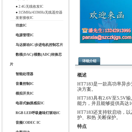
●
2.4G无线收发IC
●
315MHz/433MHz无线遥控器
发射接收IC
功放IC
电源管理IC
马达驱动IC/步进电机控制芯片
数模(DAC)/模数(ADC)转换芯
详细介绍
片
智能处理器
概述
HT7183是一款高功率异
音量控制IC
决方案。
模拟开关IC
HT7183具有2.6V至
能力，并且能够提供高达1
电容式触摸感应IC
HT7183还支持软启动，
RGB LED呼吸趣味灯驱动IC
护、和热 关断保护。
音频CODEC IC
特点