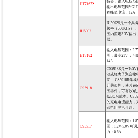
换器，输入电压范围VI
HT71672
输出电压范围VOUT：
程峰值电流：12A
IU5002S是一个
频率（650KHz），在
IU5002
围内恒定3.3V输出
器。
输入电压范围：2.7
HT7182
围：最高21V ；
14A
CS5918R是一款
池或锂离子聚合物
IC。 CS5918R
开关架构，使其在
CS5918
围器件，可有效减
低BOM成本。CS5
的充电电流能力，
部电阻灵活可调。
输入电压范围：1.8V
CS5517
围：1.2V-5.0V
力：0.6A