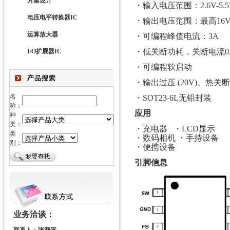
方案设计
・输入电压范围：2.6V-5.5
电压电平转换器IC
・输出电压范围：最高16
运算放大器
・可编程峰值电流：3A
・低关断功耗，关断电流0.
I/O扩展器IC
・可编程软启动
・输出过压 (20V)、热关
名
・SOT23-6L无铅封装
称：
应用
种
类：
・充电器 ・LCD显示
类
・数码相机 ・手持设备
别：
・便携设备
引脚信息
业务洽谈：