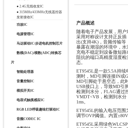
●
2.4G无线收发IC
●
315MHz/433MHz无线遥控器
发射接收IC
产品概述
功放IC
随着电子产品发展，用户对
电源管理IC
采用对称设计支持正反插
出(支持4K)，音频传输
马达驱动IC/步进电机控制芯片
暴露在潮湿的环境中，水
充电不稳定到设备微短路
数模(DAC)/模数(ADC)转换芯
阻抗的端口高精度湿度检测
态。
片
ET9545L是一款5.
智能处理器
测时，MD引脚连接IN或
MD引脚处于悬空态，此时VB
音量控制IC
USB接口上，导致MD引脚
模拟开关IC
检测到水分，FLAG通过
VMDT<VB，检测到水
电容式触摸感应IC
1ms。
RGB LED呼吸趣味灯驱动IC
ET9545L的输入电压范围
调节OVP阈值。内置±8
音频CODEC IC
ET9545L采用绿色WLCS