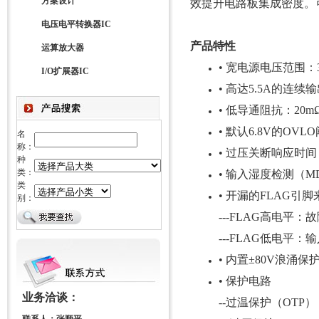
方案设计
效提升电路板集成密度。可
电压电平转换器IC
产品特性
运算放大器
• 宽电源电压范围：3
I/O扩展器IC
• 高达5.5A的连续
• 低导通阻抗：20
• 默认6.8V的O
名
称：
• 过压关断响应时间
种
类：
• 输入湿度检测（M
类
• 开漏的FLAG引
别：
---FLAG高电平
---FLAG低电平
• 内置±80V浪涌保
• 保护电路
业务洽谈：
--过温保护（OTP）