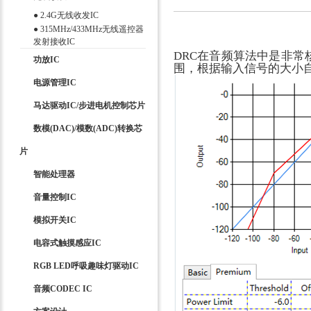
●
2.4G无线收发IC
●
315MHz/433MHz无线遥控器
发射接收IC
DRC在音频算法中是非常核心
功放IC
围，根据输入信号的大小
电源管理IC
马达驱动IC/步进电机控制芯片
数模(DAC)/模数(ADC)转换芯
片
智能处理器
音量控制IC
模拟开关IC
电容式触摸感应IC
RGB LED呼吸趣味灯驱动IC
音频CODEC IC