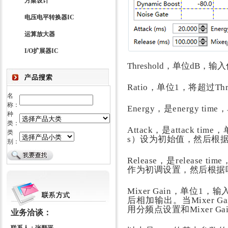
方案设计
电压电平转换器IC
运算放大器
I/O扩展器IC
Threshold，单位d
Ratio
，单位
1
，将超过
Th
名
称：
Energy
，是
energy time
，
种
类：
Attack
，是
attack time
，
类
s
）设为初始值，然后根
别：
Release
，是
release time
作为初调设置，然后根
据
Mixer Gain
，单位
1
，输
后相加输出。
当
Mixer Ga
用分频点设置和
Mixer Ga
业务洽谈：